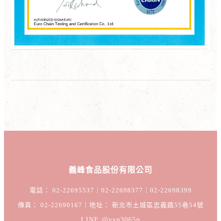
義峰食品股份有限公司
電話： 02-22695537｜02-22698377｜02-22698399
傳真： 02-22690167｜地址： 新北市土城區忠義路55巷54號
LINE:@yxp3065p