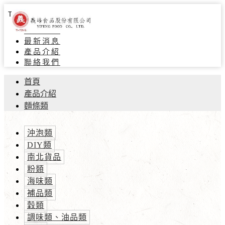
Toggle navigation
關於義峰
最新消息
產品介紹
聯絡我們
首頁
產品介紹
麵條類
沖泡類
DIY類
南北貨品
粉類
海味類
補品類
穀類
調味類、油品類