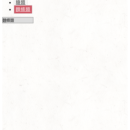
糖類
麵條類