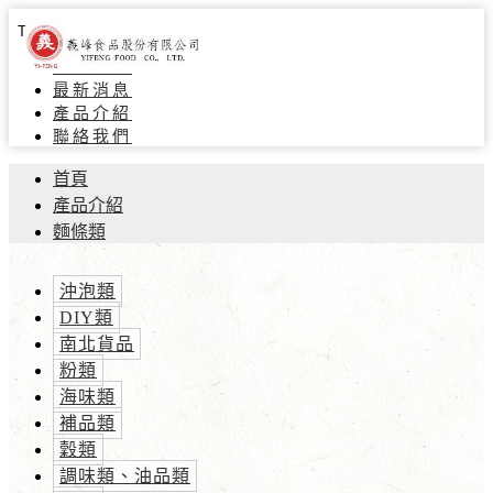
Toggle navigation
關於義峰
最新消息
產品介紹
聯絡我們
首頁
產品介紹
麵條類
沖泡類
DIY類
南北貨品
粉類
海味類
補品類
穀類
調味類、油品類