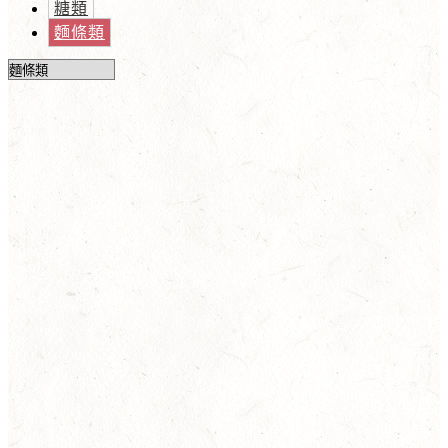
糖類
麵條類