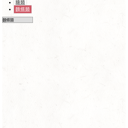
糖類
麵條類