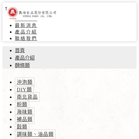
Toggle navigation
關於義峰
最新消息
產品介紹
聯絡我們
首頁
產品介紹
麵條類
沖泡類
DIY類
南北貨品
粉類
海味類
補品類
穀類
調味類、油品類