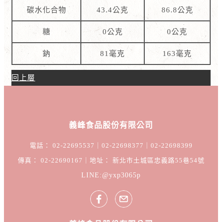
碳水化合物
43.4公克
86.8公克
糖
0公克
0公克
鈉
81毫克
163毫克
回上層
義峰食品股份有限公司
電話： 02-22695537｜02-22698377｜02-22698399
傳真： 02-22690167｜地址： 新北市土城區忠義路55巷54號
LINE:@yxp3065p