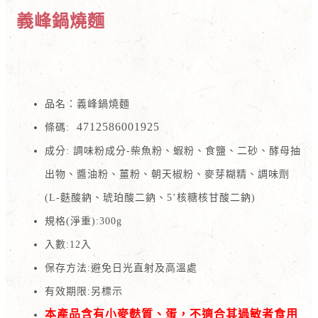
義峰鍋燒麵
品名：義峰鍋燒麵
4712586001925
條碼:
成分:
調味粉成分-柴魚粉、蝦粉、食鹽、二砂、酵母抽
出物、醬油粉、薑粉、朝天椒粉、麥芽糊精、調味劑
(L-麩酸鈉、琥珀酸二鈉、5’核糖核甘酸二鈉)
規格(淨重):300g
入數:12入
保存方法:避免日光直射及高溫處
有效期限:另標示
本產品含有小麥麩質、蛋，不適合其過敏者食用