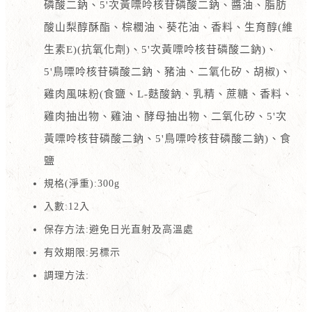
磷酸二鈉、5'次黃嘌呤核苷磷酸二鈉、醬油、脂肪
酸山梨醇酥酯、棕櫚油、葵花油、香料、生育醇(維
生素E)(抗氧化劑)、5'次黃嘌呤核苷磷酸二鈉)、
5'鳥嘌呤核苷磷酸二鈉、豬油、二氧化矽、胡椒)、
雞肉風味粉(食鹽、L-麩酸鈉、乳精、蔗糖、香料、
雞肉抽出物、雞油、酵母抽出物、二氧化矽、5'次
黃嘌呤核苷磷酸二鈉、5'鳥嘌呤核苷磷酸二鈉)、食
鹽
規格(淨重):300g
入數:12入
保存方法:避免日光直射及高溫處
有效期限:另標示
調理方法: