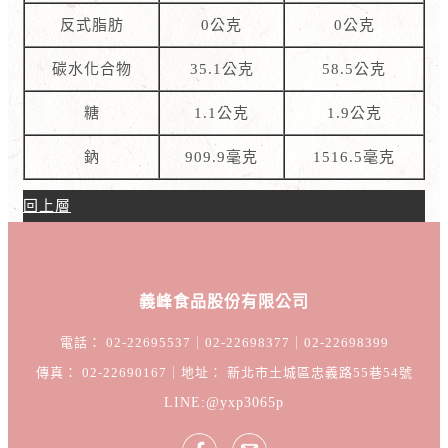
反式脂肪
0公克
0公克
碳水化合物
35.1公克
58.5公克
糖
1.1公克
1.9公克
鈉
909.9毫克
1516.5毫克
回上層
義峰食品股份有限公司
電話： 02-22695537｜02-22698377｜02-22698399
傳真： 02-22690167｜地址： 新北市土城區忠義路55巷54號
LINE:@yxp3065p