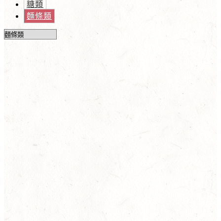
糖類
麵條類