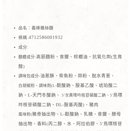
品名：義峰雞絲麵
4712586001932
條碼:
成分:
高筋麵粉、食鹽、棕櫚油、抗氧化劑(生育
麵體成分-
醇)
油蔥酥、柴魚粉、蒜粉、脫水青蔥、
調味包成分-
麩酸鈉、胺基乙酸、琥珀酸二
白胡椒粉、調味劑(L-
鈉、L-天門冬酸鈉、
鳥嘌
5'次黃嘌吟核苷磷酸二鈉、5'
呤核苷磷酸二鈉、DL-胺基丙酸)、豬肉
豬骨抽出物、L-麩酸鈉、乳糖、食鹽、酵母
風味粉(
抽出物、香料(丙二醇、水、阿拉伯膠、5'鳥嘌核苷