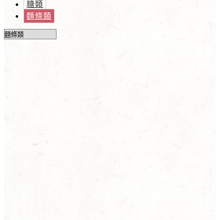
糖類
麵條類