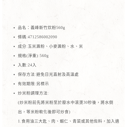
品名：義峰新竹炊粉560g
條碼:4712586002090
成分:玉米澱粉、小麥澱粉、水、米
規格(淨重):560g
入數:24入
保存方法:避免日光直射及高溫處
有效期限:另標示
炒米粉調理方法:
(炒米粉前先將米粉至於廢水中滾燙30秒後，將水倒
出，等米粉軟化後即可炒食)
1.食用油三大匙、肉、蝦仁、青菜或其他佐料，加入適