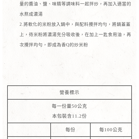
量的醬油、鹽、味精等調味料一起拌炒，再加入適當的
水熬成濃湯
2.將軟化的米粉放入鍋中，與配料攪拌均勻，將鍋蓋蓋
上，待米粉將濃湯充分吸收後，在加上一匙食用油，再
次攪拌均勻，即成為香Q的炒米粉
營養標示
每一份量50公克
本包裝含11.2份
每份
每100公克