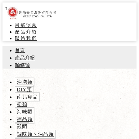
Toggle navigation
關於義峰
最新消息
產品介紹
聯絡我們
首頁
產品介紹
麵條類
沖泡類
DIY類
南北貨品
粉類
海味類
補品類
穀類
調味類、油品類