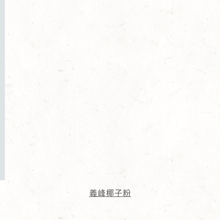
義峰椰子粉