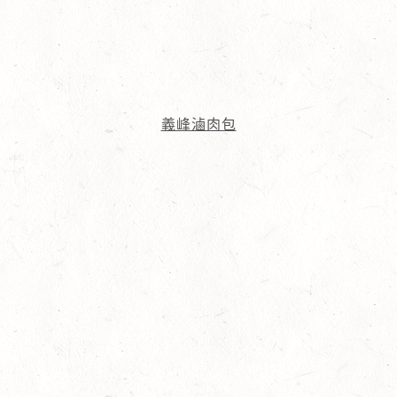
義峰滷肉包