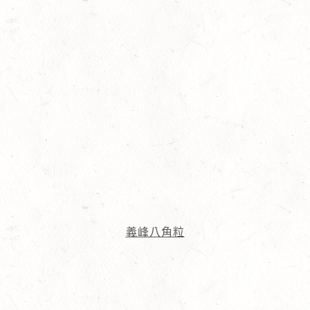
義峰八角粒