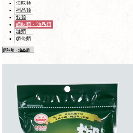
海味類
補品類
穀類
調味類、油品類
糖類
麵條類