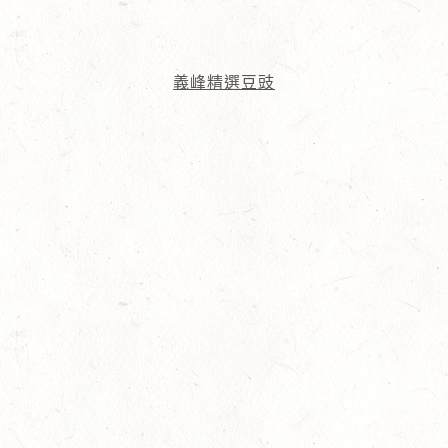
義峰精選豆豉