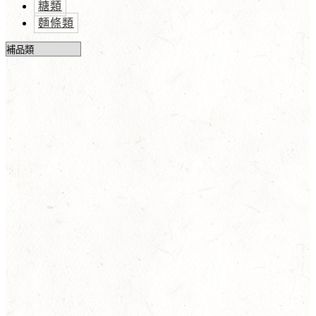
糖類
麵條類