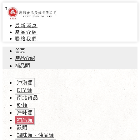
Toggle navigation
關於義峰
最新消息
產品介紹
聯絡我們
首頁
產品介紹
補品類
沖泡類
DIY類
南北貨品
粉類
海味類
補品類
穀類
調味類、油品類