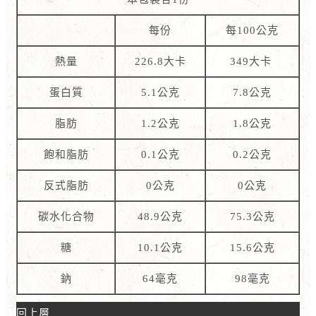
每份
每100公克
熱量
226.8大卡
349大卡
蛋白質
5.1公克
7.8公克
脂肪
1.2公克
1.8公克
飽和脂肪
0.1公克
0.2公克
反式脂肪
0公克
0公克
碳水化合物
48.9公克
75.3公克
糖
10.1公克
15.6公克
鈉
64毫克
98毫克
回上層