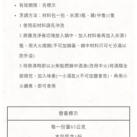
有效期限：另標示
烹調方法：材料包一包、米酒3瓶、雞(中隻)1隻
1.使用前材料請先沖洗
2.將雞洗淨後切塊放入鍋中，加入材料後再加入米酒3
瓶，用大火燒開(不可加鍋蓋、鍋中材料只可七分滿以
防外溢)
3.待熱沸時即以火柴點燃鍋中酒液(改用中火)待酒精全
部燒完，加入味素(一小湯匙)(不可加鹽會苦)，再用小
火續煮，即可食用
營養標示
每一份量65公克
本包裝含1份