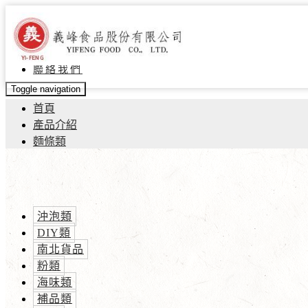
關於義峰
最新消息
產品介紹
聯絡我們
Toggle navigation
首頁
產品介紹
麵條類
沖泡類
DIY類
南北貨品
粉類
海味類
補品類