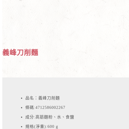
義峰刀削麵
品名：義峰刀削麵
條碼:4712586002267
成分:高筋麵粉、水、食鹽
規格(淨重):600
g