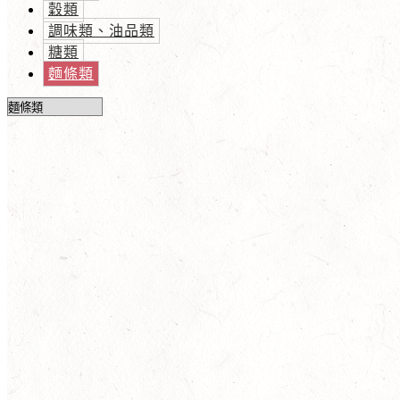
穀類
調味類、油品類
糖類
麵條類