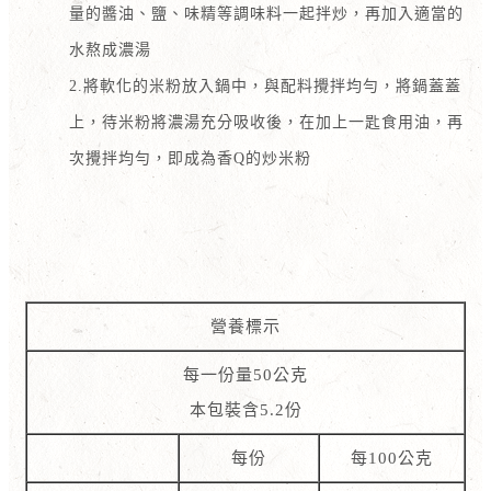
量的醬油、鹽、味精等調味料一起拌炒，再加入適當的
水熬成濃湯
2.將軟化的米粉放入鍋中，與配料攪拌均勻，將鍋蓋蓋
上，待米粉將濃湯充分吸收後，在加上一匙食用油，再
次攪拌均勻，即成為香Q的炒米粉
營養標示
每一份量50公克
本包裝含5.2份
每份
每100公克