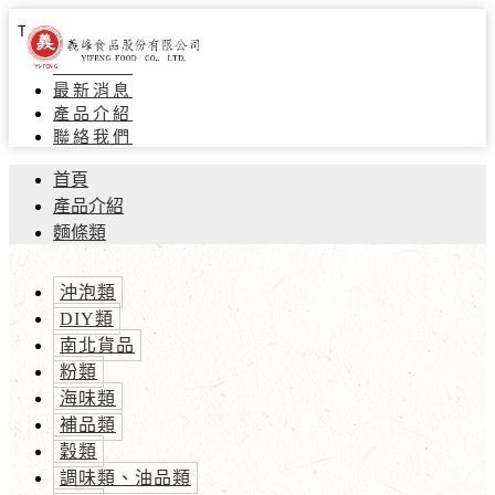
Toggle navigation
關於義峰
最新消息
產品介紹
聯絡我們
首頁
產品介紹
麵條類
沖泡類
DIY類
南北貨品
粉類
海味類
補品類
穀類
調味類、油品類