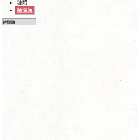
糖類
麵條類